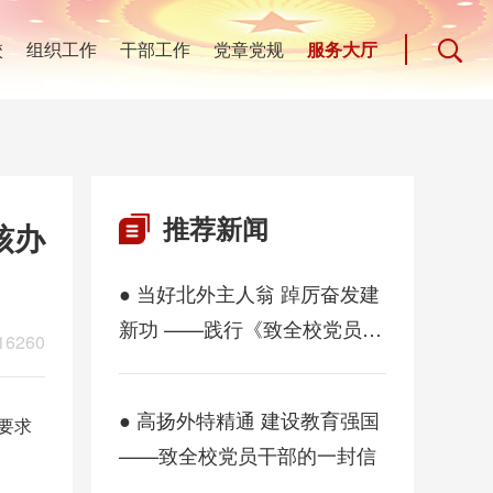
校
组织工作
干部工作
党章党规
服务大厅
推荐新闻
核办
● 当好北外主人翁 踔厉奋发建
新功 ——践行《致全校党员干
16260
部的一封信》决心书
● 高扬外特精通 建设教育强国
要求
——致全校党员干部的一封信