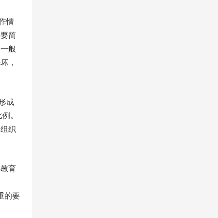
作情
越要简
，一般
好坏，
形成
比例。
由组织
养教育
重的要