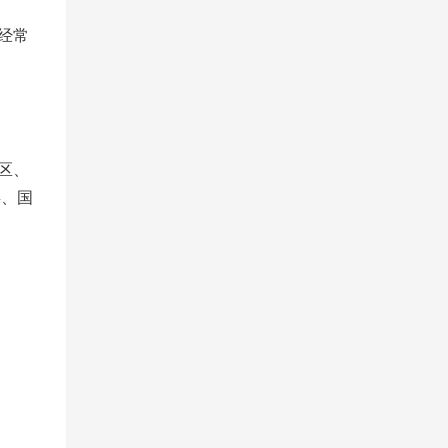
经常
区、
委、国