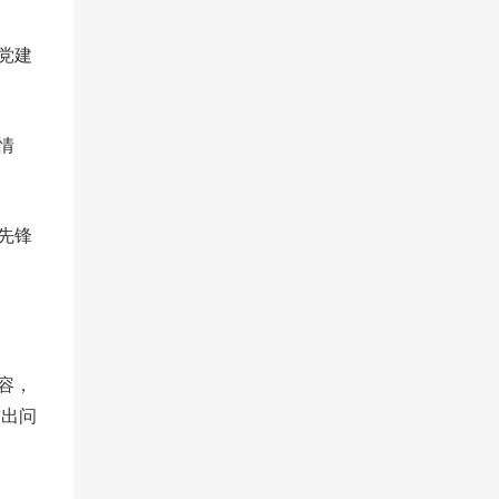
党建
情
先锋
容，
突出问