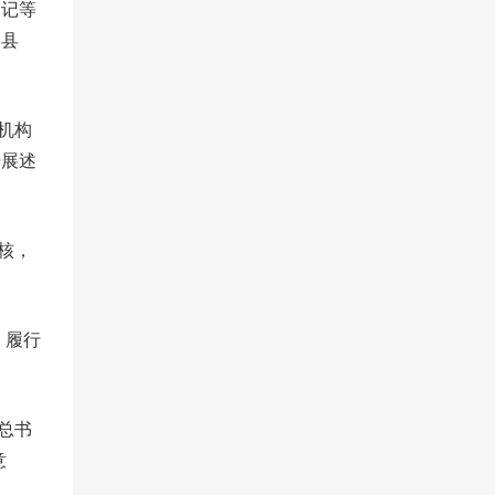
书记等
、县
机构
开展述
核，
 履行
总书
意