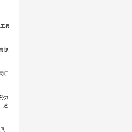
，主要
责抓
同层
努力
。述
开展。